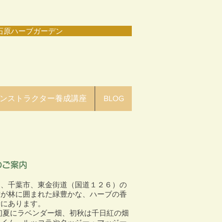
原ハーブガーデン
ンストラクター養成講座
BLOG
のご案内
は、千葉市、東金街道（国道１２６）の
方が林に囲まれた緑豊かな、ハーブの香
所にあります。
初夏にラベンダー畑、初秋は千日紅の畑