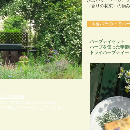
が広がり、セージ、
（香りの花束）の摘
木香バラの下でハー
ハーブティセット 
ハーブを使った季節
ドライハーブティー
区川井町155
ail：
herbsishihara@ybb.ne.jp
〜16時までオープンしています。