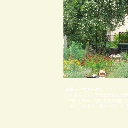
石原ハーブガーデン
〒265-0062
千葉県千葉市若葉
TEL & FAX：
043-228-3985
M
春から秋まで、晴れの日、10時