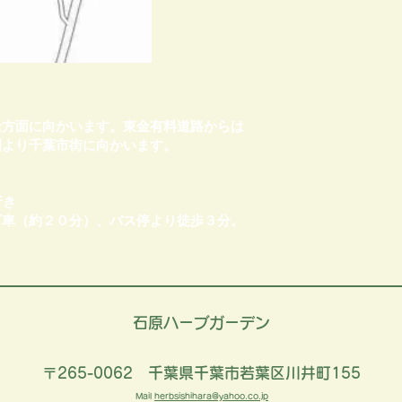
金方面に向かいます。東金有料道路からは
園より千葉市街に向かいます。
行き
下車（約２０分）、バス停より徒歩３分。
石原ハーブガーデン
〒265-0062 千葉県千葉市若葉区川井町155
Mail
herbsishihara@yahoo.co.jp