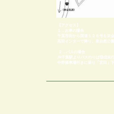
【アクセス】
１．お車の場合
千葉市街から国道１２６号を東
高田インターで降り、泉自然公
２．バスの場合
JR千葉駅よりバスのりば⑩成東
中野操車場行きに乗り「宮田」