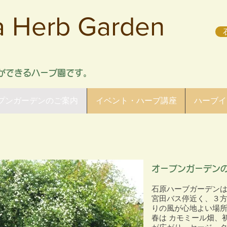
ra Herb Garden
石
りができるハーブ園です。
プンガーデンのご案内
イベント・ハーブ講座
ハーブイ
​オープンガーデン
石原ハーブガーデン
宮田バス停近く、３
りの風が心地よい場
春は カモミール畑、